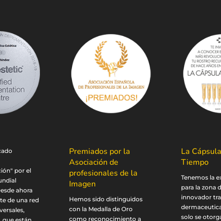
Premiados por la
La Cápsula
icado
Asociación de
Tiempo
ón" por el
profesionales de la
Tenemos la e
undial
Imagen
para la zona 
Desde ahora
innovador tr
Hemos sido distinguidos
e de una red
dermaceutic
con la Medalla de Oro
versales,
solo se otorg
como reconocimiento a
, que están