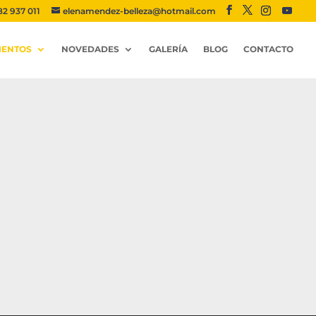
82 937 011
elenamendez-belleza@hotmail.com
IENTOS
NOVEDADES
GALERÍA
BLOG
CONTACTO
 y profesionales.