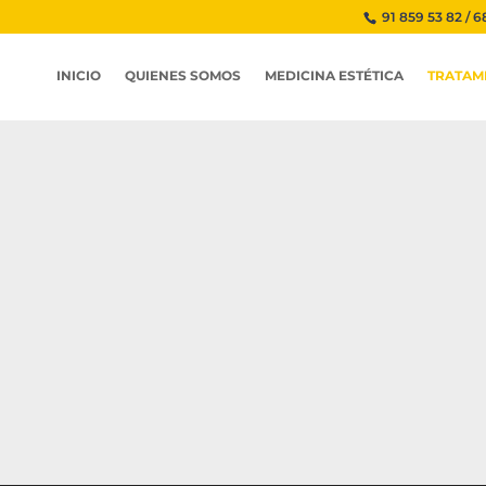
91 859 53 82 / 6
INICIO
QUIENES SOMOS
MEDICINA ESTÉTICA
TRATAM
Técnicos experimentados y con todas las certificaciones legales
Impresionantes pestañas volumen ruso