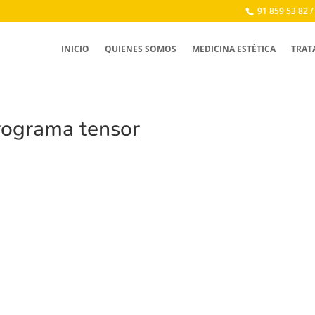
91 859 53 82 /
INICIO
QUIENES SOMOS
MEDICINA ESTÉTICA
TRAT
rograma tensor