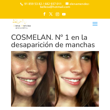
91 859 53 82 / 682 937 011
elenamendez-
belleza@hotmail.com
COSMELÁN. Nº 1 en la
desaparición de manchas