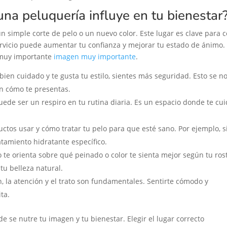
una peluquería influye en tu bienestar
n simple corte de pelo o un nuevo color. Este lugar es clave para
rvicio puede aumentar tu confianza y mejorar tu estado de ánimo.
 muy importante
imagen muy importante
.
ien cuidado y te gusta tu estilo, sientes más seguridad. Esto se n
en cómo te presentas.
uede ser un respiro en tu rutina diaria. Es un espacio donde te cu
tos usar y cómo tratar tu pelo para que esté sano. Por ejemplo, s
atamiento hidratante específico.
e orienta sobre qué peinado o color te sienta mejor según tu rost
tu belleza natural.
, la atención y el trato son fundamentales. Sentirte cómodo y
ta.
e se nutre tu imagen y tu bienestar. Elegir el lugar correcto