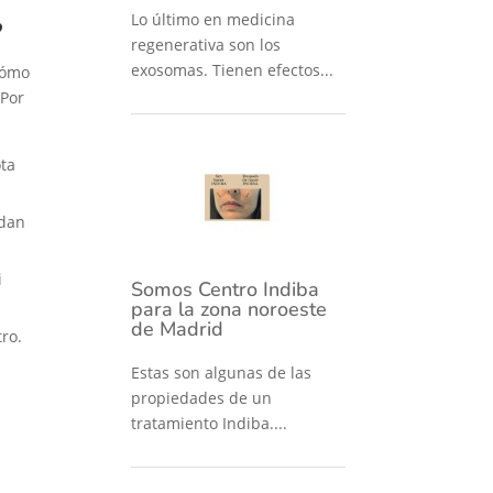
Lo último en medicina
?
regenerativa son los
exosomas. Tienen efectos...
 cómo
 Por
ota
idan
i
Somos Centro Indiba
para la zona noroeste
de Madrid
ro.
Estas son algunas de las
propiedades de un
tratamiento Indiba....