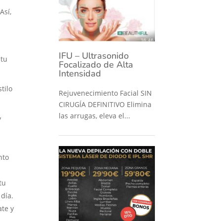
Así,
IFU – Ultrasonido
 tu
Focalizado de Alta
Intensidad
tilo
Rejuvenecimiento Facial SIN
CIRUGÍA DEFINITIVO Elimina
las arrugas, eleva el...
y
nto
tu
 día.
ate y