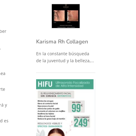
aber
Karisma Rh Collagen
r
En la constante búsqueda
de la juventud y la belleza,...
nea
rte
rá y
ad es