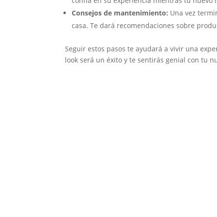
confía en su experiencia mientras tu nuevo 
Consejos de mantenimiento:
Una vez termin
casa. Te dará recomendaciones sobre produc
Seguir estos pasos te ayudará a vivir una exper
look será un éxito y te sentirás genial con tu 